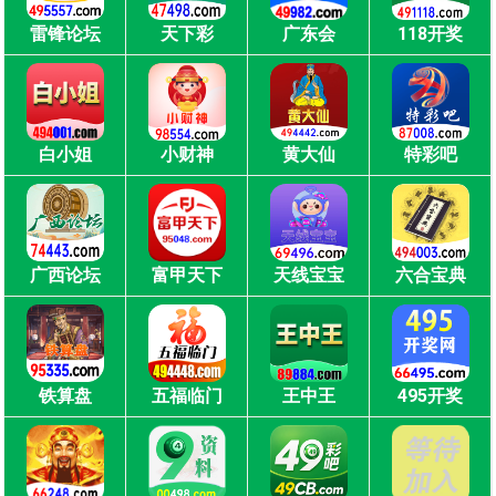
雷锋论坛
天下彩
广东会
118开奖
白小姐
小财神
黄大仙
特彩吧
广西论坛
富甲天下
天线宝宝
六合宝典
铁算盘
五福临门
王中王
495开奖