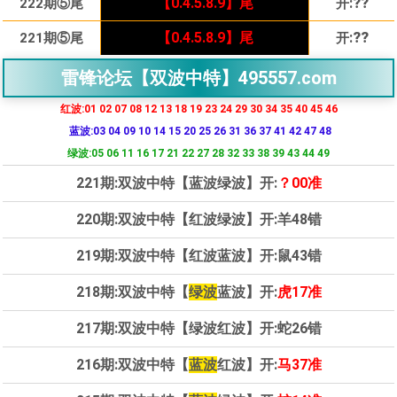
【0.4.5.8.9】尾
:
??
027期⑤尾
222期⑤尾
【0.4.5.8.9】尾
开:
开
蛇13
【0.4.5.8.9】尾
:
??
026期⑤尾
221期⑤尾
【0.4.5.8.9】尾
开:
开
蛇13
雷锋论坛【双波中特】495557.com
红波:01 02 07 08 12 13 18 19 23 24 29 30 34 35 40 45 46
蓝波:03 04 09 10 14 15 20 25 26 31 36 37 41 42 47 48
绿波:05 06 11 16 17 21 22 27 28 32 33 38 39 43 44 49
221期:双波中特【蓝波绿波】开:
？00准
220期:双波中特【红波绿波】开:
羊48错
219期:双波中特【红波蓝波】开:
鼠43错
218期:双波中特【
绿波
蓝波】开:
虎17准
217期:双波中特【绿波红波】开:
蛇26错
216期:双波中特【
蓝波
红波】开:
马37准