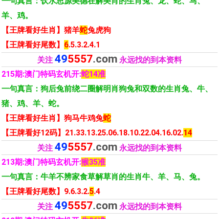
一句真言：饮水思源美德在解美肖的生肖兔、龙、蛇、马、
羊、鸡。
【王牌看好生肖】猪羊
蛇
兔虎狗
【王牌看好尾数】
6
.5.3.2.4.1
49
5557
.com
关注
永远找的到本资料
215期:澳门特码玄机开:
蛇14准
一句真言：狗后兔前绕二圈解明肖狗兔和双数的生肖兔、牛、
猪、鸡、羊、蛇。
【王牌看好生肖】狗马牛鸡兔
蛇
【王牌看好12码】21.33.13.25.06.18.10.22.04.16.02.
14
49
5557
.com
关注
永远找的到本资料
213期:澳门特码玄机开:
猴35准
一句真言：牛羊不辨家食草解草肖的生肖牛、羊、马、兔。
【王牌看好尾数】9.6.3.2.
5
.4
49
5557
.com
关注
永远找的到本资料