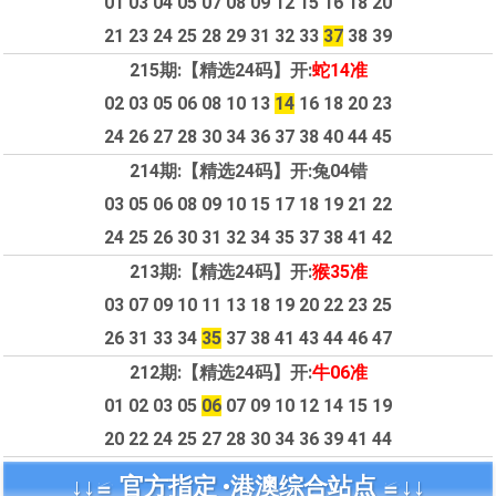
01 03 04 05 07 08 09 12 15 16 18 20
21 23 24 25 28 29 31 32 33
37
38 39
215期:【精选24码】开:
蛇14准
02 03 05 06 08 10 13
14
16 18 20 23
24 26 27 28 30 34 36 37 38 40 44 45
214期:【精选24码】开:
兔04错
03 05 06 08 09 10 15 17 18 19 21 22
24 25 26 30 31 32 34 35 37 38 41 42
213期:【精选24码】开:
猴35准
03 07 09 10 11 13 18 19 20 22 23 25
26 31 33 34
35
37 38 41 43 44 46 47
212期:【精选24码】开:
牛06准
01 02 03 05
06
07 09 10 12 14 15 19
20 22 24 25 27 28 30 34 36 39 41 44
↓↓≌ 官方指定 •
港澳综合站点 ≌↓↓