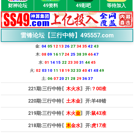
财神论坛
49资料
49彩吧
等待加入
雷锋论坛【三行中特】495557.com
金:
04
05
12 13
26
27
34 35
42
43
木:
08
09
16 17
24
25
38 39
46
47
水:
01
14 15
22
23 30
31
44
45
火:
02
03 10
11
18 19
32 33
40
41 48
49
土:
06
07
20
21 28
29
36 37
221期:三行中特〖
木火水
〗开:
？00准
220期:三行中特〖
土木金
〗开:
羊48错
219期:三行中特〖
木火
金
〗开:
鼠43准
218期:三行中特〖
木
金水
〗开:
虎17准