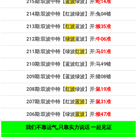
215期:双波中特【
蓝波
绿波】开:
蛇14准
214期:双波中特【红波绿波】开:
兔04错
213期:双波中特【
红波
蓝波】开:
猴35准
212期:双波中特【
绿波
蓝波】开:
牛06准
211期:双波中特【绿波
红波
】开:
马01准
210期:双波中特【蓝波红波】开:
马49错
209期:双波中特【蓝波绿波】开:
猪08错
208期:双波中特【
红波
绿波】开:
鼠19准
207期:双波中特【红波
蓝波
】开:
鼠31准
206期:双波中特【绿波
蓝波
】开:
猴47准
我们不靠运气,只靠实力说话 一起见证