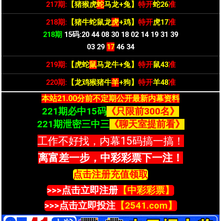
217期:
【猪猴虎
蛇
马龙+兔】
特开
蛇26
准
218期:
【猪牛蛇鼠龙
虎
+鸡】
特开
虎17
准
218期
15码:20 44 08 30 18 02 14 19 31 39
03 29
17
46 34
219期:
【虎蛇
鼠
马龙牛+兔】
特开
鼠43
准
220期:
【龙鸡猴猪牛
羊
+狗】
特开
羊48
准
本
站21.00分前不定期公开最新内幕资
料
221期必中15码
《只限前300名》
221期泄密三中三
《聊天室提前看》
工作不好找，内幕15码搞一搞！
离富差一步，中彩彩票下一注！
点击注册充值领取
>>>点击立即注册
【中彩彩票】
>>>点击立即投注
【2541.com】